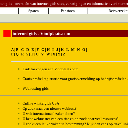
net gids - overzicht van internet gids sites, verenigingen en informatie over interne
Sparen
Pensioen
Reisverzeke
internet gids - Vindplaats.com
A
|
B
|
C
|
D
|
E
|
F
|
G
|
H
|
I
|
J
|
K
|
L
|
M
|
N
|
O
|
P
|
Q
|
R
|
S
|
T
|
U
|
V
|
W
|
X
|
Y
|
Z
Link toevoegen
aan Vindplaats.com
Gratis profiel registratie voor gratis vermelding op bedrijfsprofielen
Webhosting gids
Online winkelgids USA
Op zoek naar een nieuwe webhost?
U wilt internationaal zaken doen?
U bent webmaster van een site en op zoek naar veel resources?
U zoekt een leuke vakantie bestemming? Kijk dan eens op travellin