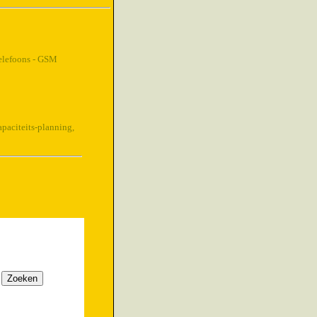
telefoons - GSM
paciteits-planning,