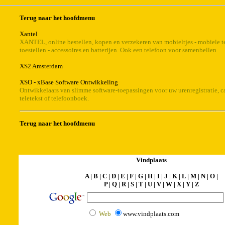
Terug naar het hoofdmenu
Xantel
XANTEL, online bestellen, kopen en verzekeren van mobieltjes - mobiele 
toestellen - accessoires en batterijen. Ook een telefoon voor samenbellen
XS2 Amsterdam
XSO - xBase Software Ontwikkeling
Ontwikkelaars van slimme software-toepassingen voor uw urenregistratie, ca
teletekst of telefoonboek.
Terug naar het hoofdmenu
Vindplaats
A
|
B
|
C
|
D
|
E
|
F
|
G
|
H
|
I
|
J
|
K
|
L
|
M
|
N
|
O
|
P
|
Q
|
R
|
S
|
T
|
U
|
V
|
W
|
X
|
Y
|
Z
Web
www.vindplaats.com