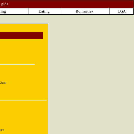
t gids
ring
Dating
Romantiek
UGA
.com
ker