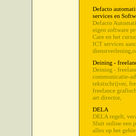
Defacto automati
services en Softw
Defacto Automati
eigen software 
Care en het curs
ICT services aano
dienstverlening,o
Deining - freelan
Deining - freelan
communicatie-adv
tekstschrijver, f
freelance grafisc
art director,
DELA
DELA regelt, verz
Sluit online een p
alles op het gebi