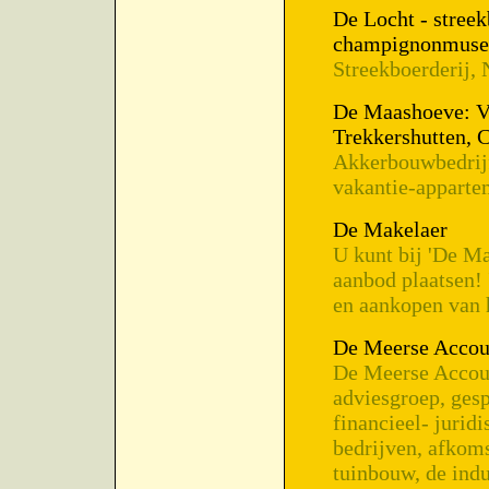
De Locht - streek
champignonmus
Streekboerderij
De Maashoeve: V
Trekkershutten, C
Akkerbouwbedrijf
vakantie-apparte
De Makelaer
U kunt bij 'De Ma
aanbod plaatsen!
en aankopen van 
De Meerse Accoun
De Meerse Accoun
adviesgroep, gesp
financieel- jurid
bedrijven, afkoms
tuinbouw, de indu