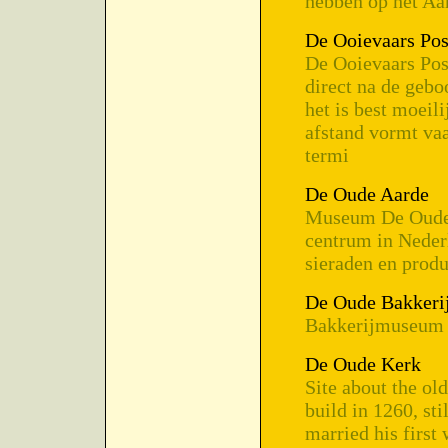
hebben op het Aa
De Ooievaars Pos
De Ooievaars Post
direct na de geboo
het is best moeil
afstand vormt va
termi
De Oude Aarde
Museum De Oude A
centrum in Nederl
sieraden en produ
De Oude Bakkeri
Bakkerijmuseum 
De Oude Kerk
Site about the o
build in 1260, st
married his first