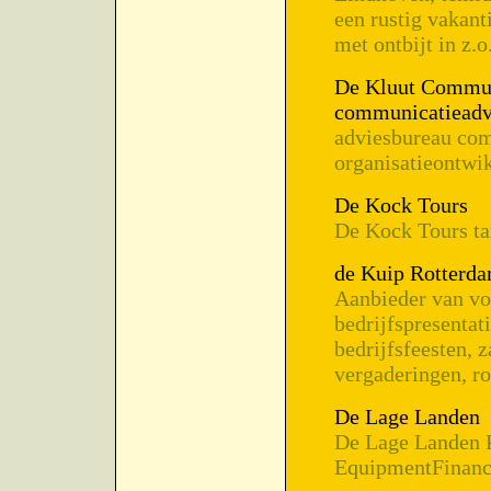
een rustig vakant
met ontbijt in z.
De Kluut Communi
communicatieadv
adviesbureau co
organisatieontwi
De Kock Tours
De Kock Tours ta
de Kuip Rotterd
Aanbieder van voe
bedrijfspresentat
bedrijfsfeesten, 
vergaderingen, ro
De Lage Landen
De Lage Landen 
EquipmentFinanci