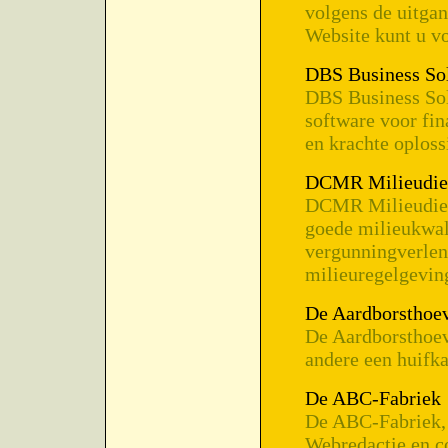
volgens de uitga
Website kunt u vo
DBS Business So
DBS Business Solu
software voor fin
en krachte oplos
DCMR Milieudie
DCMR Milieudien
goede milieukwal
vergunningverlen
milieuregelgevin
De Aardborsthoe
De Aardborsthoev
andere een huifka
De ABC-Fabriek
De ABC-Fabriek, 
Webredactie en co