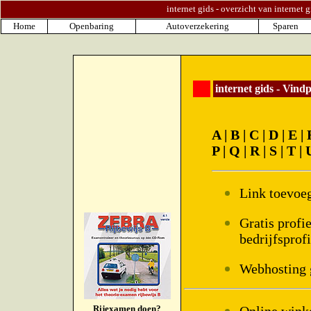
internet gids - overzicht van internet 
Home
Openbaring
Autoverzekering
Sparen
internet gids - Vind
A
|
B
|
C
|
D
|
E
|
P
|
Q
|
R
|
S
|
T
|
Link toevoe
Gratis profi
bedrijfsprof
Webhosting 
Rijexamen doen?