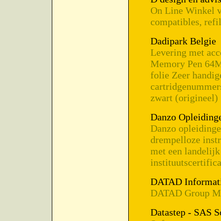
On Line Winkel vo
compatibles, refil
Dadipark Belgie
Levering met acc
Memory Pen 64MB 
folie Zeer handig
cartridgenummers
zwart (origineel)
Danzo Opleidinge
Danzo opleidingen
drempelloze inst
met een landelij
instituutscertifica
DATAD Informati
DATAD Group Ma
Datastep - SAS S