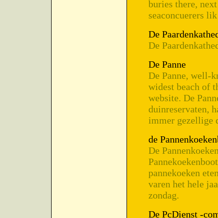
buries there, nex
seaconcuerers lik
De Paardenkathed
De Paardenkathed
De Panne
De Panne, well-kn
widest beach of t
website. De Pann
duinreservaten, h
immer gezellige 
de Pannenkoeken
De Pannenkoekenb
Pannekoekenboot 
pannekoeken eten
varen het hele ja
zondag.
De PcDienst -com