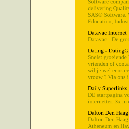
Software company
delivering Qualit
SAS® Software. W
Education, Indus
Datavac Internet
Datavac - De gro
Dating - DatingG
Snelst groeiende
vrienden of contac
wil je wel eens e
vrouw ? Via ons i
Daily Superlinks
DE startpagina v
internetter. 3x i
Dalton Den Haag
Dalton Den Haag 
Atheneum en Hav