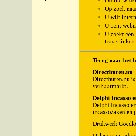
Online wink
Op zoek naa
U wilt inter
U bent webma
U zoekt een
travellinker
Terug naar het
Directhuren.nu
Directhuren.nu is
verhuurmarkt.
Delphi Incasso e
Delphi Incasso en
incassozaken en j
Drukwerk Goedk
D design en advi