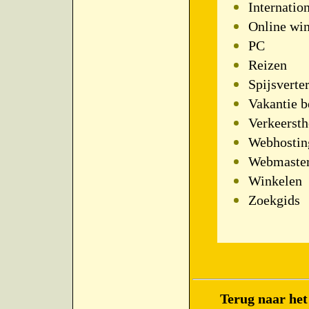
Internatio
Online wi
PC
Reizen
Spijsverte
Vakantie 
Verkeersth
Webhostin
Webmaste
Winkelen
Zoekgids
Terug naar he