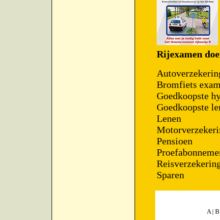
Rijexamen do
Autoverzekerin
Bromfiets exa
Goedkoopste h
Goedkoopste le
Lenen
Motorverzekeri
Pensioen
Proefabonneme
Reisverzekerin
Sparen
A
|
B