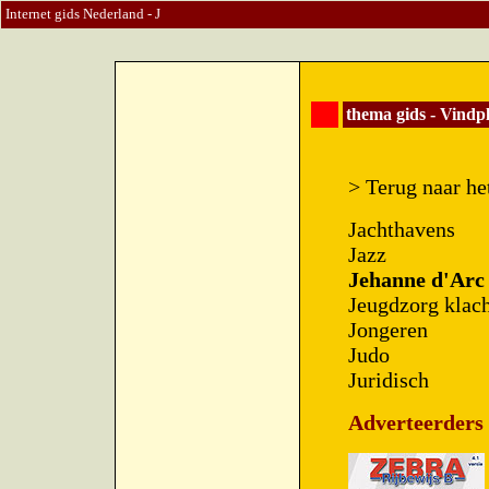
Internet gids Nederland - J
thema gids - Vindp
>
Terug naar h
Jachthavens
Jazz
Jehanne d'Arc
Jeugdzorg klac
Jongeren
Judo
Juridisch
Adverteerders