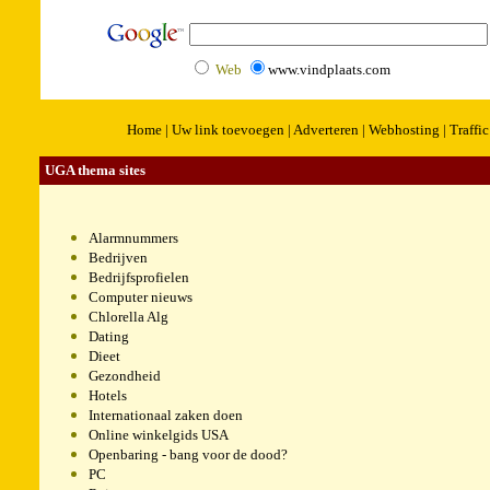
Web
www.vindplaats.com
Home
|
Uw link toevoegen
|
Adverteren
|
Webhosting
|
Traffic
UGA thema sites
Alarmnummers
Bedrijven
Bedrijfsprofielen
Computer nieuws
Chlorella Alg
Dating
Dieet
Gezondheid
Hotels
Internationaal zaken doen
Online winkelgids USA
Openbaring
- bang voor de dood?
PC