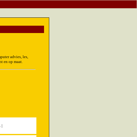
uter advies, les,
ht en op maat.
R
|