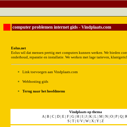
computer problemen internet gids - Vindplaats.com
Eolus.net
Eolus wil dat mensen prettig met computers kunnen werken. We bieden comp
onderhoud, reparatie en installatie. We werken met lage tarieven, klantgeric
Link toevoegen
aan Vindplaats.com
Webhosting gids
Terug naar het hoofdmenu
Vindplaats op thema
A
|
B
|
C
|
D
|
E
|
F
|
G
|
H
|
I
|
J
|
K
|
L
|
M
|
N
|
O
|
P
|
Q
|
S
|
T
|
U
V
|
W
|
X
|
Y
|
Z